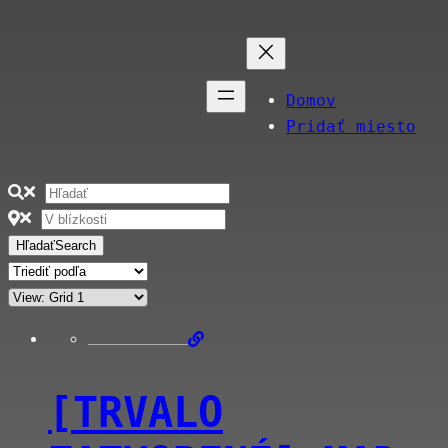
Domov
Pridať miesto
Hľadať
Search
[TRVALO