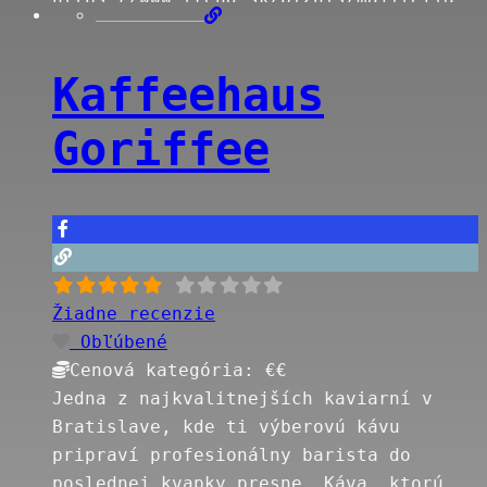
kaviarne-mad-drop-krach-nevinime-
zakaznikov
Read more…
Kaffeehaus
Goriffee
Žiadne recenzie
Obľúbené
Cenová kategória:
€€
Jedna z najkvalitnejších kaviarní v
Bratislave, kde ti výberovú kávu
pripraví profesionálny barista do
poslednej kvapky presne. Káva, ktorú