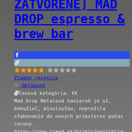
ZATVORENÉ] MAD
DROP espresso &
brew bar
Žiadne recenzie
Obľúbené
Cenová kategória:
€€
Mad Drop Metalová kaviareň je už,
bohužiaľ, minulosťou, neprežila
sťahovanie do nových priestorov počas
corony.
https://www.trend.sk/biznis/majitelia-