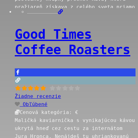
pražiareň získava z celého sveta priamo
od farmárov tu odhaľuje svoje chute,
ktoré pri bežných talianských
Good Times
kaviarňach neobjavíš. Okrem toho si tu
vieš vychutnať aj niekoľko druhov
Coffee Roasters
čajov, koláčov, wafličiek, či iných
pochutín. Espresso stojí 1,5€ Pražiareň
Goriffee Roastery tu má
Read more…
Žiadne recenzie
Obľúbené
Cenová kategória:
€
Maličká kaviarnička s vynikajúcou kávou
ukrytá hneď cez cestu za internátom
Jura Hronca. Nenájdeš tu uhriankovanú