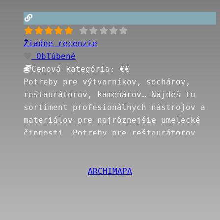
Žiadne recenzie
Obľúbené
Cenová kategória:
€€
Potreby pre výtvarníkov, sochárov,
reštaurátorov, kamenárov… Nájdeš tu
sortiment profesionálnych nástrojov a
materiálov pre najrôznejšie umelecké
činnosti. Potreby pre reštaurátorov
Pigmenty Pigmenty – ostatné Farby
MAIMERI Farby Winsor & Newton (akryl,
ARCHIMAPA
akvarel, olej) Farby UMTON (olej,
tempera, akvarel) Akvarelové farby
Daniel Smith KOH-I-NOOR Šelak a
prípravky na drevo Reštaurovanie