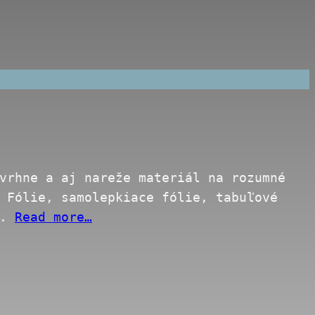
vrhne a aj nareže materiál na rozumné
 Fólie, samolepkiace fólie, tabuľové
y.
Read more…