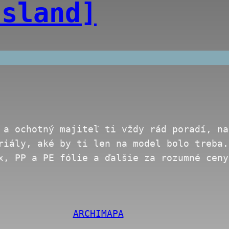
Island]
 a ochotný majiteľ ti vždy rád poradí, na
riály, aké by ti len na model bolo treba.
ex, PP a PE fólie a ďalšie za rozumné cen
ARCHIMAPA