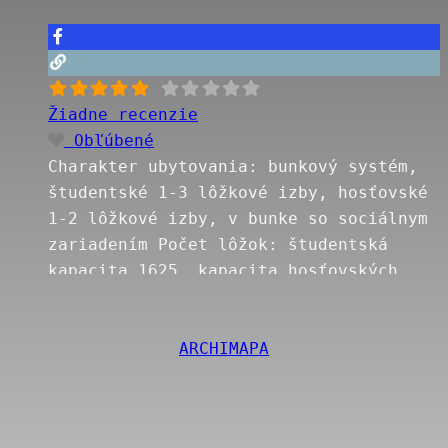
Žiadne recenzie
Obľúbené
Charakter ubytovania: bunkový systém,
študentské 1-3 lôžkové izby, hosťovské
1-2 lôžkové izby, v bunke so sociálnym
zariadením Počet lôžok: študentská
kapacita 1625, kapacita hosťovských
izieb 6 Šport a oddych: tenisové kurty,
otvorené ihrisko Rada ubytovaných
ARCHIMAPA
študentov ŠD Mladosť Mladosť ~ Šturak ~
Átriaky ~ Manželáky Fun facts Ako sa
býva na Manželákoch a Mladosti |
Fičí.sk Ako prežiť v Mlynskej
Read