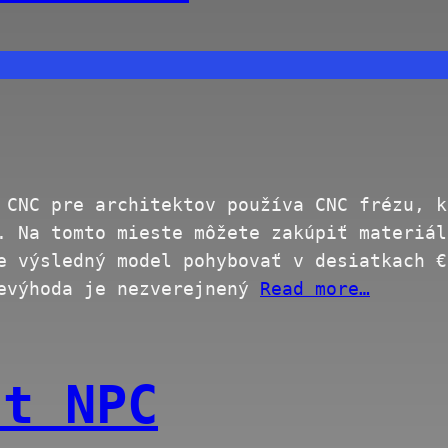
 CNC pre architektov používa CNC frézu, k
. Na tomto mieste môžete zakúpiť materiál
e výsledný model pohybovať v desiatkach €
nevýhoda je nezverejnený
Read more…
nt NPC