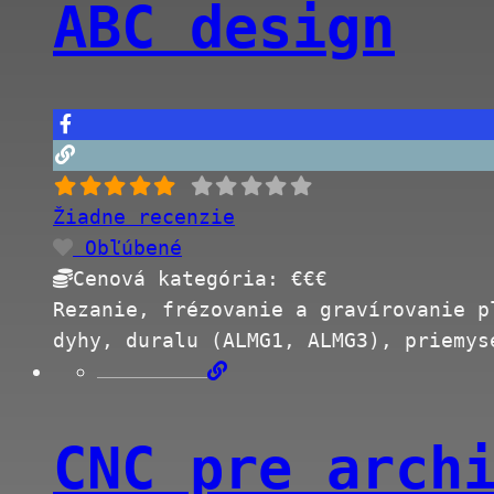
ABC design
Žiadne recenzie
Obľúbené
Cenová kategória:
€€€
Rezanie, frézovanie a gravírovanie p
dyhy, duralu (ALMG1, ALMG3), priemys
CNC pre arch