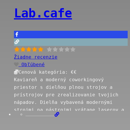
v digitálnej fabrikácii? Prihlás sa na
Lab.cafe
niektorý z kreatívnych workshopov
organizovaných Creative pointom
Národného podnikateľského centra.
Zaregistruj sa a máš prístup k
zariadeniam zadarmo. Chceš vytvárať,
Read more…
Žiadne recenzie
Obľúbené
Cenová kategória:
€€
Kaviareň a moderný coworkingový
priestor s dielňou plnou strojov a
prístrojov pre zrealizovanie tvojich
nápadov. Dielňa vybavená modernými
strojmi na nástrojmi vrátane laserov a
3D tlačiarní na výrobu a spracovanie
tvojich digitálnych nápadov. Priestor