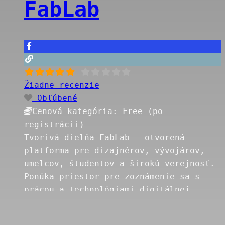
FabLab
do dielne získaš po registrácii jednej
z možností mesačného predplatného. Pri
lacnejšej verzii za 29€/mesiac (min. 2
mesiace) máš prístup k laseru na 2 hod
mesačne,
Read more…
Žiadne recenzie
Obľúbené
Cenová kategória:
Free (po
registrácii)
Tvorivá dielňa FabLab – otvorená
platforma pre dizajnérov, vývojárov,
umelcov, študentov a širokú verejnosť.
Ponúka priestor pre zoznámenie sa s
prácou a technológiami digitálnej
výroby 21. storočia. Lasery Laserový
vyrezávač GCC X380 Rezacia plocha: do