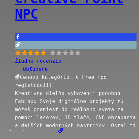
NPC
Žiadne recenzie
Obľúbené
Cenová kategória:
€ Free (po
registrácii)
Kreatívna dielňa vybavením podobná
FabLabu Svoje digitálne projekty tu
môžeš preniesť do reálneho sveta za
pomoci laserov, 3D tlače, CNC obrábania
a ďalších moderných nástrojov. Ostal ti
nejaký voľný čas a chceš sa zdokonaliť