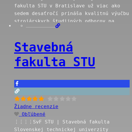
fakulta STU v Bratislave už viac ako
sedem desaťročí prináša kvalitnú výučbu
strojárskych študijných odborov na
Slovensku. Za obdobie svojej existencie
si fakulta výrazne upevnila postavenie
Stavebná
významnej vedecko-výskumnej inštitúcie
doma i v zahraničí. Na Strojníckej
fakulta STU
fakulte STU v Bratislave možno získať
univerzálne technické vzdelanie. Za
obdobie svojej existencie si fakulta
výrazne upevnila
Read more…
Žiadne recenzie
Obľúbené
⋮⋮⋮⋮SvF STU | Stavebná fakulta
Slovenskej technickej univerzity