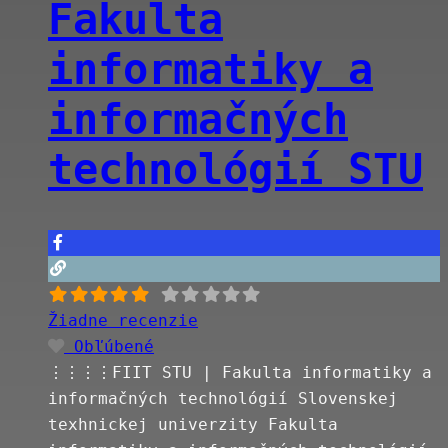
Fakulta
Bratislave. Je to najstaršia technická
fakulta na Slovensku zameraná na
informatiky a
elektrotechniku, informatiku a príbuzné
oblasti. Poskytuje medzinárodne
informačných
uznávané univerzitné štúdium,
prevádzkuje vedecký výskum a vývoj a
technológií STU
spolupracuje s akademickými a
priemyselnými
Read more…
Žiadne recenzie
Obľúbené
⋮⋮⋮⋮FIIT STU | Fakulta informatiky a
informačných technológií Slovenskej
texhnickej univerzity Fakulta