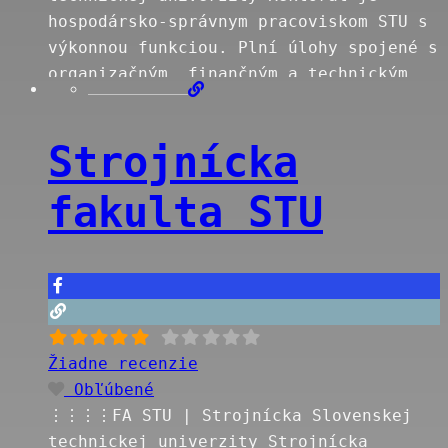
hospodársko-správnym pracoviskom STU s
výkonnou funkciou. Plní úlohy spojené s
organizačným, finančným a technickým
zabezpečením činnosti STU ako
právnickej osoby a úlohy spojené s
Strojnícka
povinnosťami STU ako správcu dotácii zo
štátneho rozpočtu, vlastníka majetku a
fakulta STU
zriaďovateľa súčastí STU. Pripravuje
podklady pre rozhodovanie akademických
funkcionárov STU, akademických orgánov
STU a vedúcich zamestnancov STU
Read
more…
Žiadne recenzie
Obľúbené
⋮⋮⋮⋮FA STU | Strojnícka Slovenskej
technickej univerzity Strojnícka