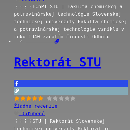
⋮⋮⋮⋮FChPT STU | Fakulta chemickej a
potravinárskej technológie Slovenskej
technickej univerzity Fakulta chemickej
a potravinárskej technológie vznikla v
roku 1940 začatím činnosti Odboru
chemickotechnologického inžinierstva
Slovenskej vysokej školy technickej
Rektorát STU
(SVŠT). Fakulta má svoje špecifické
postavenie ako jediná svojho druhu na
Slovensku. Zachytáva celý rozsah
chemického, potravinárskeho,
farmaceutického a spotrebného priemyslu
vrátane ekológie. Jej súčasným dekanom
je prof. Ing. Ján Šajbidor,
Read more…
Žiadne recenzie
Obľúbené
⋮⋮⋮⋮STU | Rektorát Slovenskej
technickej univerzity Rektorát je