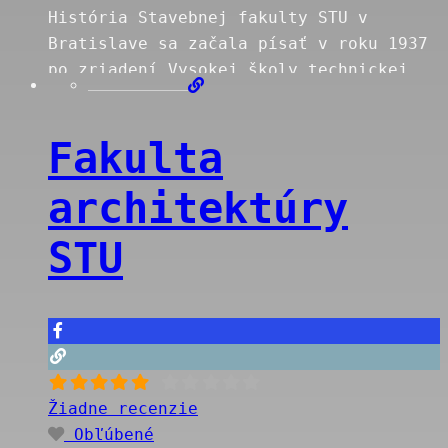
História Stavebnej fakulty STU v
Bratislave sa začala písať v roku 1937
po zriadení Vysokej školy technickej
dr. Milana Rastislava Štefánika v
Košiciach. Prvé vyučovanie na tejto
Fakulta
vysokej škole sa začalo v Martine 5.
decembra 1938 na troch oddeleniach: na
architektúry
oddelení inžinierskeho staviteľstva
konštruktívneho a dopravného, na
STU
oddelení inžinierskeho staviteľstva
vodohospodárskeho a
Read more…
Žiadne recenzie
Obľúbené