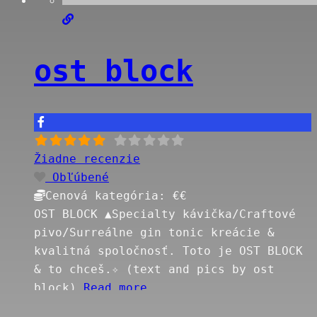
ost block
Žiadne recenzie
Obľúbené
Cenová kategória:
€€
OST BLOCK ▲Specialty kávička/Craftové
pivo/Surreálne gin tonic kreácie &
kvalitná spoločnosť. Toto je OST BLOCK
& to chceš.✧ (text and pics by ost
block)
Read more…